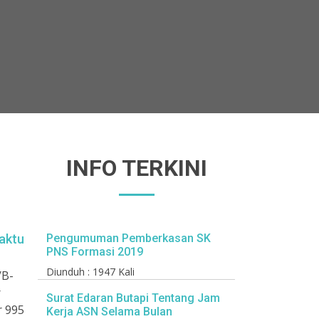
INFO TERKINI
aktu
Pengumuman Pemberkasan SK
PNS Formasi 2019
Diunduh : 1947 Kali
/B-
r
Surat Edaran Butapi Tentang Jam
 995
Kerja ASN Selama Bulan