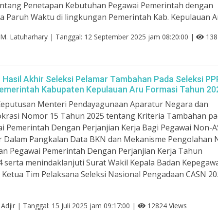
entang Penetapan Kebutuhan Pegawai Pemerintah dengan
rja Paruh Waktu di lingkungan Pemerintah Kab. Kepulauan A
n M. Latuharhary | Tanggal: 12 September 2025 jam 08:20:00 |
138
asil Akhir Seleksi Pelamar Tambahan Pada Seleksi PP
emerintah Kabupaten Kepulauan Aru Formasi Tahun 20
Keputusan Menteri Pendayagunaan Aparatur Negara dan
okrasi Nomor 15 Tahun 2025 tentang Kriteria Tambahan p
ai Pemerintah Dengan Perjanjian Kerja Bagi Pegawai Non-
r Dalam Pangkalan Data BKN dan Mekanisme Pengolahan N
an Pegawai Pemerintah Dengan Perjanjian Kerja Tahun
 serta menindaklanjuti Surat Wakil Kepala Badan Kepegaw
 Ketua Tim Pelaksana Seleksi Nasional Pengadaan CASN 20
n Adjir | Tanggal: 15 Juli 2025 jam 09:17:00 |
12824 Views