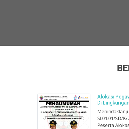
BE
Alokasi Pega
Di Lingkunga
Menindaklanju
SI.01.01/SD/K
Peserta Aloka