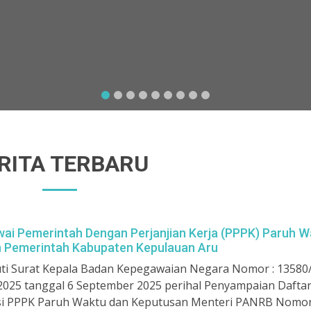
RITA TERBARU
wai Pemerintah Dengan Perjanjian Kerja (PPPK) Paruh W
n Pemerintah Kabupaten Kepulauan Aru
ti Surat Kepala Badan Kepegawaian Negara Nomor : 13580
/2025 tanggal 6 September 2025 perihal Penyampaian Dafta
si PPPK Paruh Waktu dan Keputusan Menteri PANRB Nomor